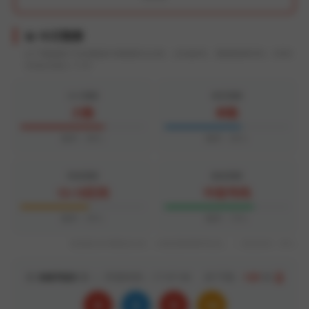
📊 今日预测
以下预测基于历史数据与智能算法分析，仅供参考。预测更新时间：2026
年08月08日 17:37
大小预测
单双预测
大数
单数
概率：68%
概率：62%
和值预测
极值预测
13-15区间
中段号码
概率：55%
概率：72%
根据最近50期数据分析，大数据预测概率较高。 ｜ 置信区间：95%
第
3467023
期 ｜ 开奖时间：17:37:30
距下期：
124
秒
+
+
=
9
2
5
16