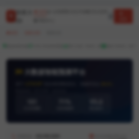
加拿大
首页
走势图
历史开奖
算法说明
28
登录
帮助中心
首页
/
加拿大28
/
预测分析
数据加密传输
7x24小时实时更新
累计分析 10000+ 期
服务 50000+ 用户
大数据智能预测平台
基于
LSTM-BP
混合神经网络算法 · 准确率高达
98.6%
数据来源：官方开奖 · 实时同步
151
71%
V3.2
已分析期数
当前准确率
算法版本
客服热线：
400-888-6666
service@pc28.com