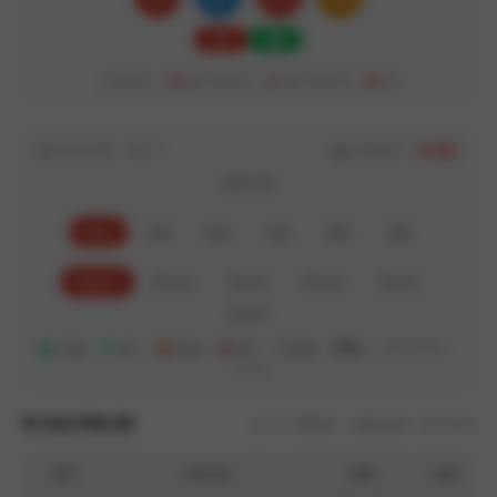
大
双
大单未开：
05
期
小双未开：
01
期
小单未开：
09
期
算法引擎：V3.2.1
当前模式：
专业版
加拿大28
组合
杀组
双项
四余
双组
龙虎
算法01
算法02
算法03
算法04
算法05
算法06
正确：
71
期 ｜
错误：
29
期 ｜ 正确率：
71%
｜
数据周期：
100期
历史开奖记录
共 151 期数据 ｜ 数据来源：官方开奖
期号
开奖内容
预测
结果